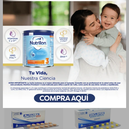
Medios de pago
Características
Receta
Venta libre
Productos que te pueden interesar