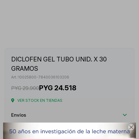
DICLOFEN GEL TUBO UNID. X 30
GRAMOS
10025800-7840036103206
PYG
24.518
PYG
29.900
VER STOCK EN TIENDAS
Envíos

Cambios y Devoluciones