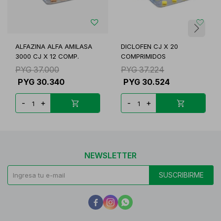
ALFAZINA ALFA AMILASA
DICLOFEN CJ X 20
3000 CJ X 12 COMP.
COMPRIMIDOS
PYG
37.000
PYG
37.224
PYG
30.340
PYG
30.524
-
+
-
+
NEWSLETTER
SUSCRIBIRME


