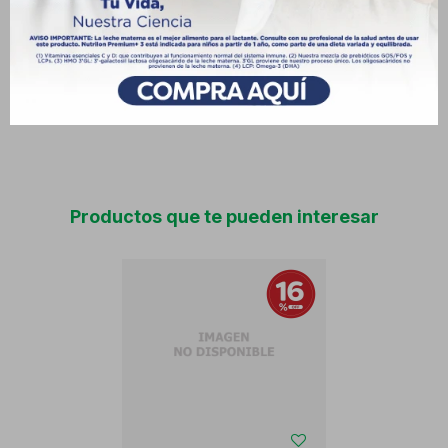
supervisión médica. Puede causar sedación, letargo, cefaleas,
sequedad bucal, estreñimiento, aumento de peso y reacciones
de hipersensibilidad; evitar el uso conjunto con alcohol o
depresores del SNC. Composición por 5 ml: dexametasona fosfato
sódico 0,5 mg, ciproheptadina clorhidrato 2 mg
Productos que te pueden interesar