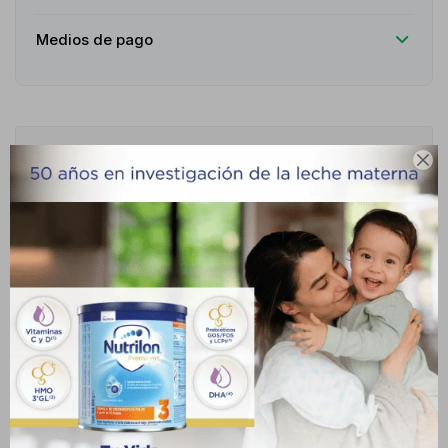
Medios de pago
Descripción

Antialérgico y antiinflamatorio de acción combinada, indicado
para el tratamiento de reacciones alérgicas agudas y crónicas.
Actúa como corticosteroide y antihistamínico, reduciendo la
inflamación, el edema y los síntomas de hipersensibilidad. Está
indicado en shock anafiláctico, edema angioneurótico,
reacciones alérgicas a medicamentos o alimentos, bronquitis
asmática, rinitis alérgica, dermatitis por contacto, prurito,
colagenopatías y artritis reumatoidea. La posología habitual es de
5 ml cada 8 horas en adultos, y en niños según edad y peso, bajo