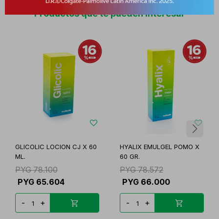
Productos que te pueden interesar
GLICOLIC LOCION CJ X 60
HYALIX EMULGEL POMO X
ML.
60 GR.
PYG
78.100
PYG
78.572
PYG
65.604
PYG
66.000
-
+
-
+