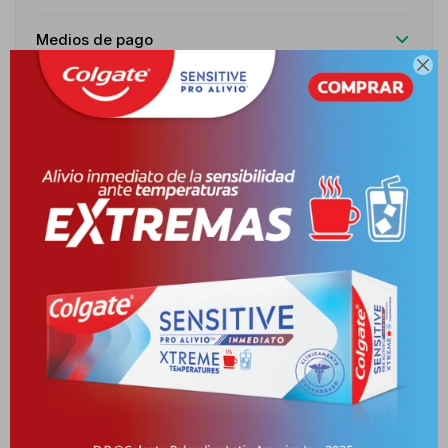
Medios de pago

Características
Receta
Venta libre
Descripción
INDICACIONES ECZEMAS, DERMATITIS DE CONTACTO ALÉRGICA,
DERMATITIS ATÓPICA, NEURODERMATITIS, DERMATITIS
SEBORREICA. REACCIONES AL