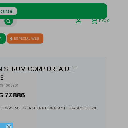
ucursal
PYG
0
A
ESPECIAL WEB
 SERUM CORP UREA ULT
E
194000201
G
77.886
 CORPORAL UREA ULTRA HIDRATANTE FRASCO DE 500
TIENDAS
