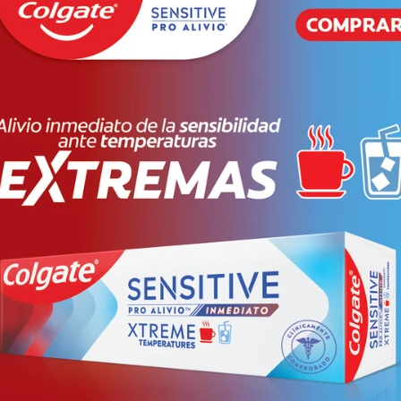
+
-
Envíos
Cambios y Devo
Medios de pago
Descripción
ormulado para mejorar la suavidad y elasticidad de la piel. Su acción e