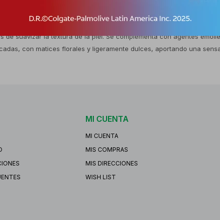
dencia a la descamación. Sirve para hidratar en profundidad, restaurar 
r la tirantez y favorece una apariencia más uniforme y luminosa. La co
s de suavizar la textura de la piel. Se complementa con agentes emoli
cadas, con matices florales y ligeramente dulces, aportando una sensac
MI CUENTA
MI CUENTA
O
MIS COMPRAS
CIONES
MIS DIRECCIONES
UENTES
WISH LIST