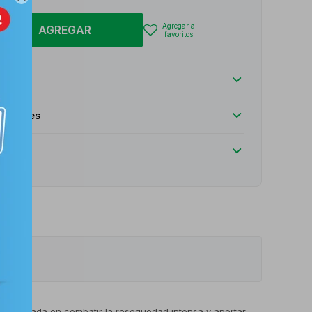
AGREGAR
luciones
stá enfocada en combatir la resequedad intensa y aportar