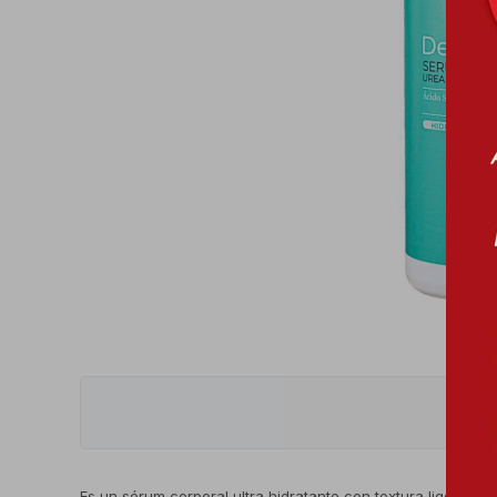
Es un sérum corporal ultra hidratante con textura ligera, f