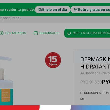
mo recibir tu pedido:
Envío en el día
Retiro gratis en s
DESTACADOS
SUCURSALES
REPETIR ÚLTIMA COMPR
DERMASKIN
HIDRATANT
10032368-7840
PY
PYG
91.630
DERMASKIN SERUM
ML
VER STOCK EN 