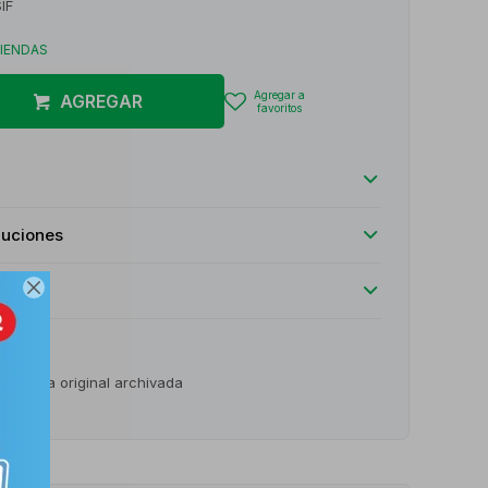
IF
TIENDAS
AGREGAR
luciones

o receta original archivada