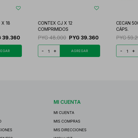
 X 18
CONTEX CJ X 12
CECAN 500
COMPRIMIDOS
CÁPS.
G
39.360
PYG
48.000
PYG
39.360
PYG
59.
-
+
-
+
MI CUENTA
MI CUENTA
O
MIS COMPRAS
CIONES
MIS DIRECCIONES