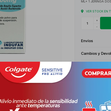
ML+ 1 JERINGA DOS
VER STOCK EN 
+
-
Envíos
Cambios y Devo
Medios de pago
Características
Receta
Venta baj