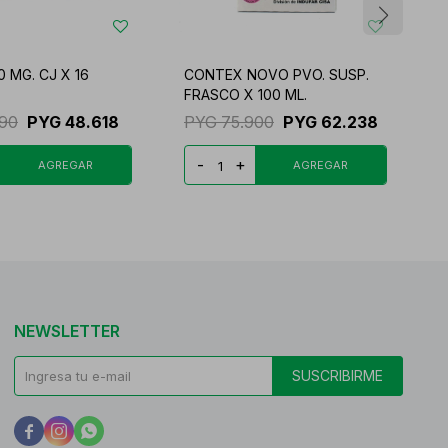
 MG. CJ X 16
CONTEX NOVO PVO. SUSP.
A
FRASCO X 100 ML.
C
290
PYG
48.618
PYG
75.900
PYG
62.238
-
+
NEWSLETTER
SUSCRIBIRME


