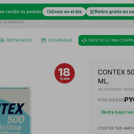
mo recibir tu pedido:
Envío en el día
Retiro gratis en s
DESTACADOS
SUCURSALES
REPETIR ÚLTIMA COMPR
CONTEX 50
ML.
10005156-7840
PY
PYG
54.500
Venta bajo re
CONTEX 500 AMOXI