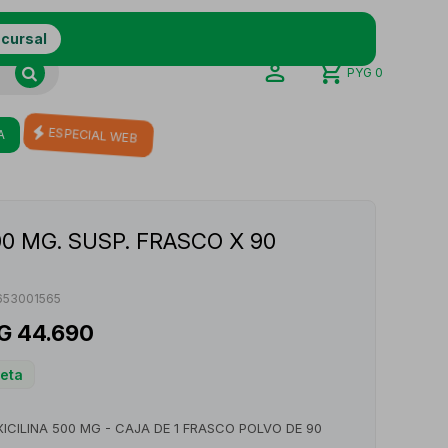
ucursal
PYG
0
A
ESPECIAL WEB
0 MG. SUSP. FRASCO X 90
653001565
G
44.690
ceta
CILINA 500 MG - CAJA DE 1 FRASCO POLVO DE 90