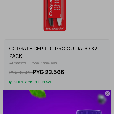
COLGATE CEPILLO PRO CUIDADO X2
PACK
10032355-7509546694986
PYG
23.566
PYG
42.847
VER STOCK EN TIENDAS
Envíos

Cambios y Devoluciones