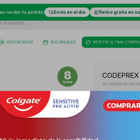
mo recibir tu pedido:
Envío en el día
Retiro gratis en s
DESTACADOS
SUCURSALES
REPETIR ÚLTIMA COMPR
CODEPREX 
10032526-1003
PY
PYG
46.333
Venta bajo re
VER STOCK EN 
+