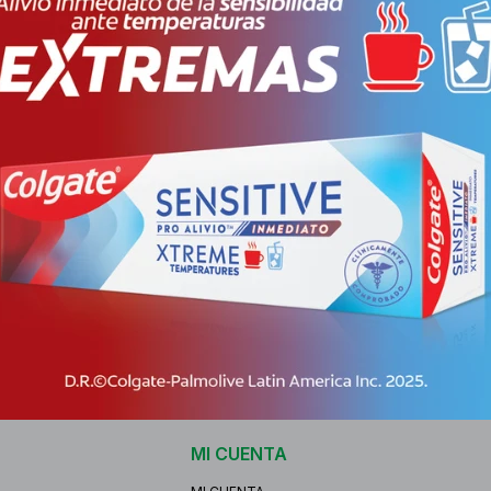
-
Envíos
Cambios y Devo
Medios de pago
Características
Receta
Venta baj
MI CUENTA