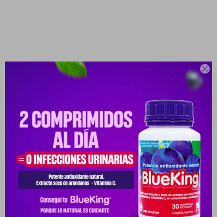

CODENT CJ X 10 COMP.
10029979-7848002040364
PYG
34.440
PYG
42.000
Venta bajo receta
VER STOCK EN TIENDAS
Envíos
Cambios y Devoluciones