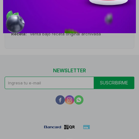
Medios de pago
Características
Receta
Venta bajo receta original archivada
NEWSLETTER
SUSCRIBIRME


