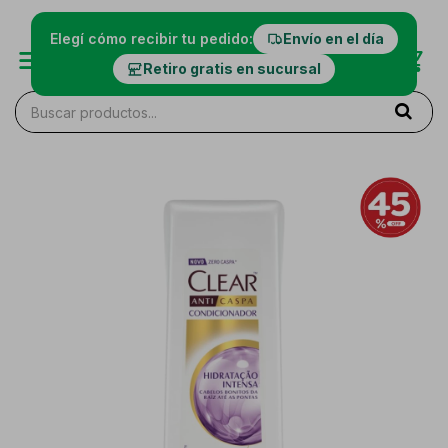
Elegí cómo recibir tu pedido:
Envío en el día
Retiro gratis en sucursal