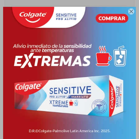

Cambios y Devoluciones
Medios de pago
Descripción
ACONDICIONADOR HIDRATANTE. LAVADO DEL CABELLO CON
FORMULA HIDRATANTE. ?CÓMO UTILIZAR? APLICAR LUEGO DE
Productos que te pueden interesar