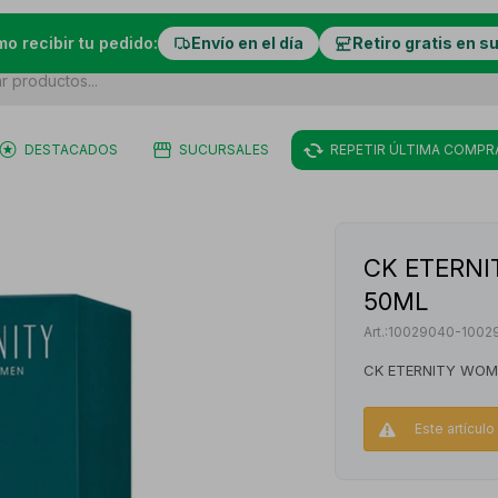
mo recibir tu pedido:
Envío en el día
Retiro gratis en s
DESTACADOS
SUCURSALES
REPETIR ÚLTIMA COMPR
CK ETERNI
50ML
10029040-1002
CK ETERNITY WOM
Este artícul