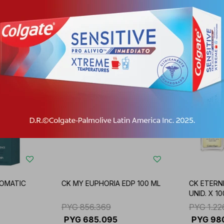
Productos que te pueden interesar
ROMATIC
CK MY EUPHORIA EDP 100 ML
CK ETERN
UNID. X 10
PYG
856.369
PYG
1.22
PYG
685.095
PYG
98