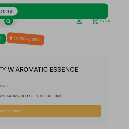
ucursal
PYG
0
ESPECIAL WEB
A
TY W AROMATIC ESSENCE
9040
AN AROMATIC ESSENCE EDP 50ML
o está agotado.