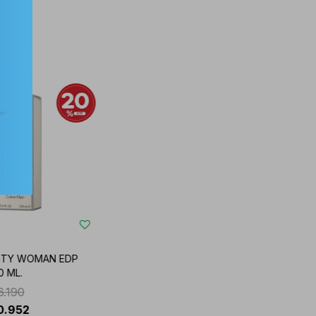
ITY WOMAN EDP
0 ML.
6.190
0.952