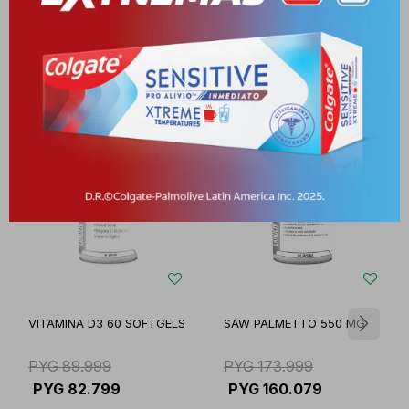
Productos que te pueden interesar
VITAMINA D3 60 SOFTGELS
SAW PALMETTO 550 MG
PYG
89.999
PYG
173.999
PYG
82.799
PYG
160.079