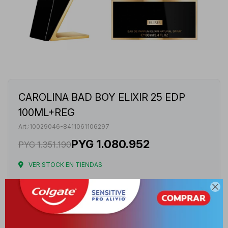
CAROLINA BAD BOY ELIXIR 25 EDP
100ML+REG
10029046-8411061106297
PYG
1.080.952
PYG
1.351.190
VER STOCK EN TIENDAS
Envíos

Cambios y Devoluciones