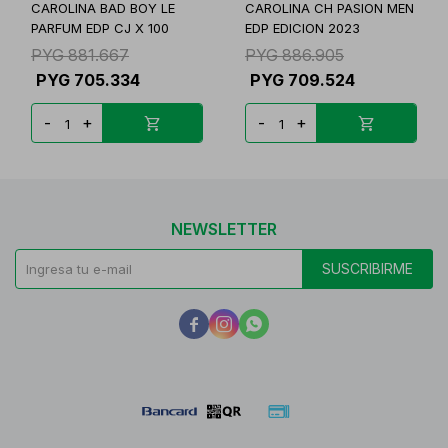
CAROLINA BAD BOY LE
CAROLINA CH PASION MEN
PARFUM EDP CJ X 100
EDP EDICION 2023
PYG
881.667
PYG
886.905
PYG
705.334
PYG
709.524
-
+
-
+
NEWSLETTER
SUSCRIBIRME


