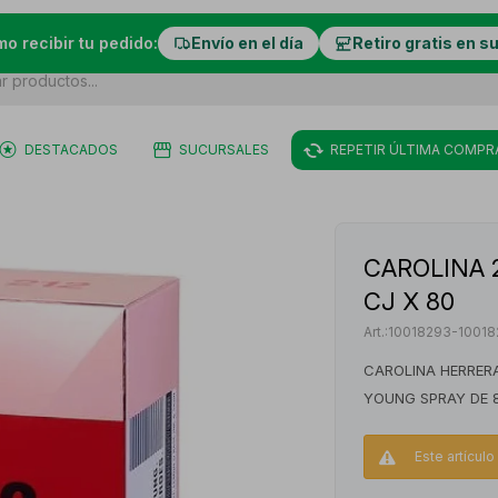
mo recibir tu pedido:
Envío en el día
Retiro gratis en s
DESTACADOS
SUCURSALES
REPETIR ÚLTIMA COMPR
CAROLINA 
CJ X 80
10018293-10018
CAROLINA HERRERA
YOUNG SPRAY DE 
Este artícul