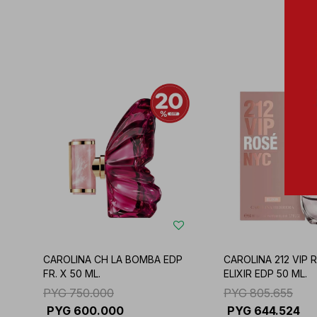
CAROLINA CH LA BOMBA EDP
CAROLINA 212 VIP 
FR. X 50 ML.
ELIXIR EDP 50 ML.
PYG
750.000
PYG
805.655
PYG
600.000
PYG
644.524