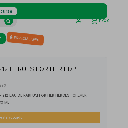
ucursal
PYG
0
A
ESPECIAL WEB
212 HEROES FOR HER EDP
293
 212 EAU DE PARFUM FOR HER HEROES FOREVER
80 ML
o está agotado.