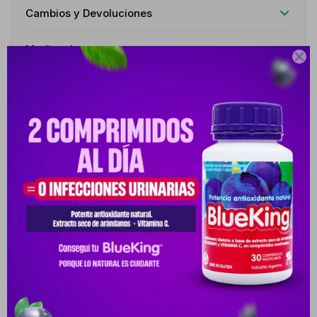
Cambios y Devoluciones
Medios de pago

Características
Receta
Venta libre
Descripción
ACERCA DE EL SHAMPOO ORTIGA CON SALVIA, CONTRIBUYE A
DETENER LA CAÍDA DEL CABELLO. EL EXTRACTO DE ORTIGA
FORTALECE LA FIBRA CAPI