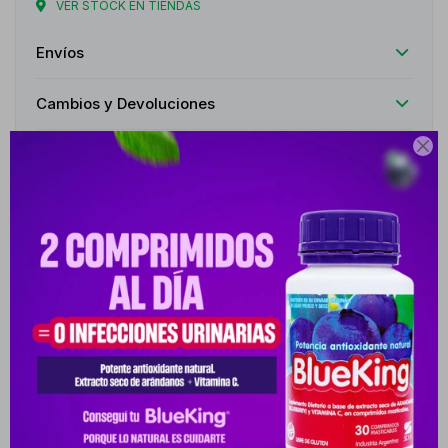
VER STOCK EN TIENDAS
Envíos
Cambios y Devoluciones

Medios de pago
Descripción
ACERCA DE LA MASCARILLA CON KERATINA VEGETAL, ES IDEAL
PARA CABELLOS MUY DA?ADOS, TRATADOS CON COLOR O
ALISADOS. LA EXCLUSIVA LÍ