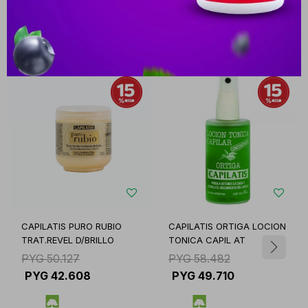
Productos que te pueden interesar
CAPILATIS PURO RUBIO
CAPILATIS ORTIGA LOCION
TRAT.REVEL D/BRILLO
TONICA CAPIL AT
PYG
50.127
PYG
58.482
PYG
42.608
PYG
49.710