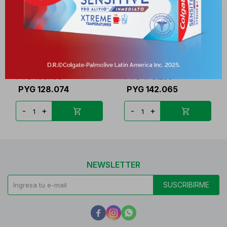
AILEEN 600 MG. CJ X 30
LIPOMAX 20 PLUS CJ X 30
COMP.
COMP.
PYG
156.188
PYG
173.250
PYG
128.074
PYG
142.065
-
+
-
+
NEWSLETTER
SUSCRIBIRME


