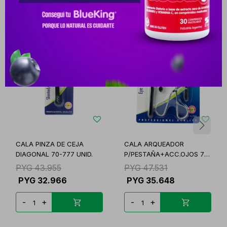
Productos que te pueden interesar
CALA PINZA DE CEJA
CALA ARQUEADOR
DIAGONAL 70-777 UNID.
P/PESTAÑA+ACC.OJOS 70-
435
PYG
43.955
PYG
47.531
PYG
32.966
PYG
35.648
-
+
-
+