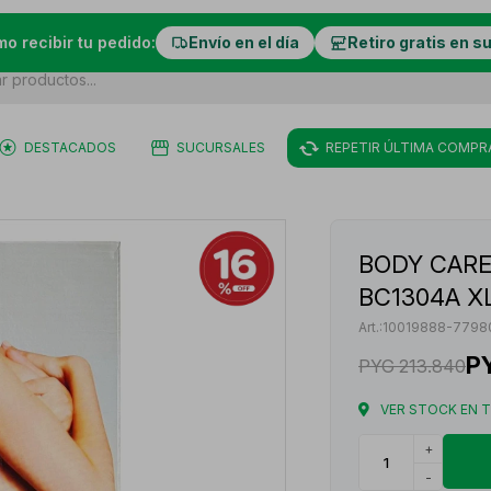
mo recibir tu pedido:
Envío en el día
Retiro gratis en s
DESTACADOS
SUCURSALES
REPETIR ÚLTIMA COMPR
BODY CARE
BC1304A X
10019888-7798
P
PYG
213.840
VER STOCK EN 
+
-