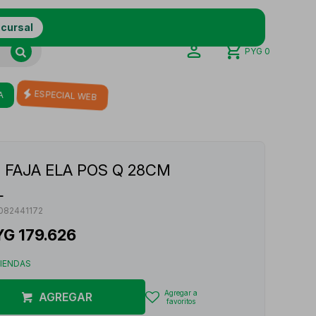
ucursal
PYG
0
A
ESPECIAL WEB
 FAJA ELA POS Q 28CM
L
082441172
YG
179.626
TIENDAS
AGREGAR