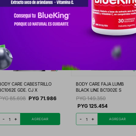
BODY CARE CABESTRILLO
BODY CARE FAJA LUMB
BC1062E GDE. CJ X
BLACK LINE BC1302E S
PYG
85.698
PYG
71.986
PYG
149.350
PYG
125.454
-
+
-
+