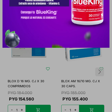
Productos que te pueden interesar
BLOX D 16 MG. CJ X 30
BLOX AM 16/10 MG. CJ X
COMPRIMIDOS
30 CAPS.
PYG
184.000
PYG
185.000
PYG
154.560
PYG
155.400
-
+
-
+