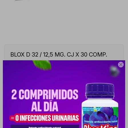
BLOX D 32 / 12,5 MG. CJ X 30 COMP.
10009589-10009589

BLOX-D CANDESARTÁN CILEXETIL 32 MG
HIDROCLOROTIAZIDA 12,5 MG CAJA DE 30 COMP.
Este artículo está agotado.