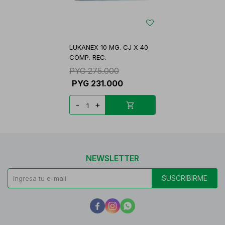
LUKANEX 10 MG. CJ X 40
COMP. REC.
PYG
275.000
PYG
231.000
-
+
NEWSLETTER
SUSCRIBIRME


