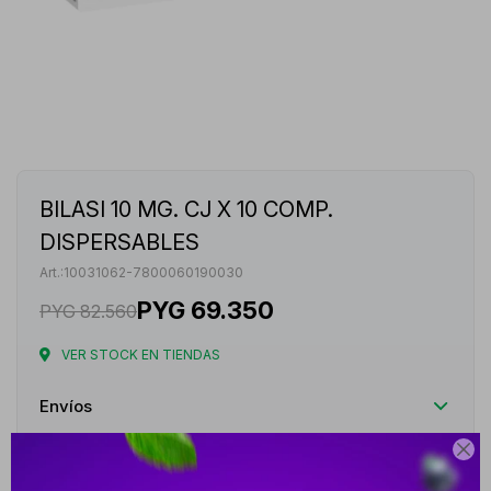
BILASI 10 MG. CJ X 10 COMP.
DISPERSABLES
10031062-7800060190030
PYG
69.350
PYG
82.560
VER STOCK EN TIENDAS
Envíos

Cambios y Devoluciones