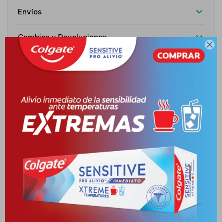
Envíos
Cambios y Devoluciones

Medios de pago
Descripción
DESARROLLADO CON UNA EXCLUSIVA FORMULA SIN PRODUCTOS
QUÍMICOS AGRESIVOS, MINIMIZANDO POSIBLES REACCIONES DE
LA PIEL. AD