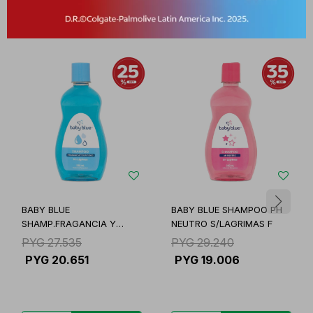
Productos que te pueden interesar
BABY BLUE
BABY BLUE SHAMPOO PH
SHAMP.FRAGANCIA Y
NEUTRO S/LAGRIMAS F
SUAV.350ML U
PYG
27.535
PYG
29.240
PYG
20.651
PYG
19.006