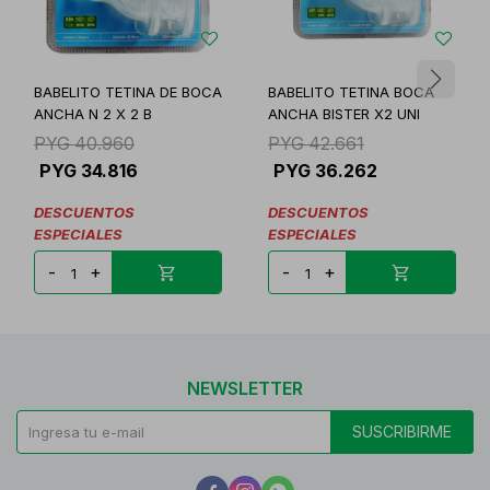
BABELITO TETINA DE BOCA
BABELITO TETINA BOCA
ANCHA N 2 X 2 B
ANCHA BISTER X2 UNI
PYG
40.960
PYG
42.661
PYG
34.816
PYG
36.262
DESCUENTOS
DESCUENTOS
ESPECIALES
ESPECIALES
-
+
-
+
NEWSLETTER
SUSCRIBIRME