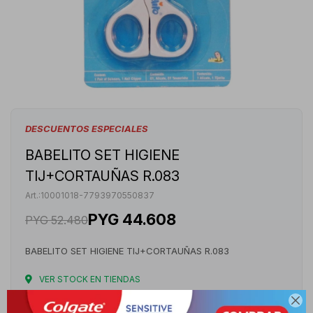
DESCUENTOS ESPECIALES
BABELITO SET HIGIENE
TIJ+CORTAUÑAS R.083
10001018-7793970550837
PYG
44.608
PYG
52.480
BABELITO SET HIGIENE TIJ+CORTAUÑAS R.083
VER STOCK EN TIENDAS

Envíos