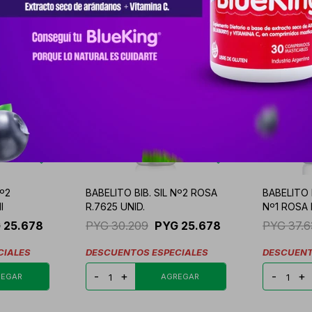
Nº2
BABELITO BIB. SIL Nº2 ROSA
BABELITO
I
R.7625 UNID.
Nº1 ROSA 
G
25.678
PYG
30.209
PYG
25.678
PYG
37.
CIALES
DESCUENTOS ESPECIALES
DESCUENT
-
+
-
+