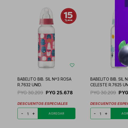
BABELITO BIB. SIL Nº3 ROSA
BABELITO BIB. SIL 
R.7632 UNID.
CELESTE R.7625 UN
PYG
30.209
PYG
25.678
PYG
30.209
PY
DESCUENTOS ESPECIALES
DESCUENTOS ESPE
-
+
-
+