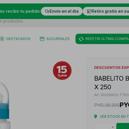
mo recibir tu pedido:
Envío en el día
Retiro gratis en s
DESTACADOS
SUCURSALES
REPETIR ÚLTIMA COMPR
DESCUENTOS ESP
BABELITO B
X 250
10029903-7793
PY
PYG
35.200
VER STOCK EN 
+