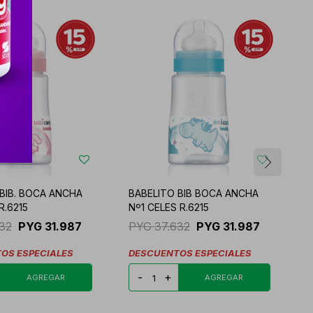
 BIB. BOCA ANCHA
BABELITO BIB BOCA ANCHA
B
R.6215
Nº1 CELES R.6215
N
632
PYG
31.987
PYG
37.632
PYG
31.987
OS ESPECIALES
DESCUENTOS ESPECIALES
-
+