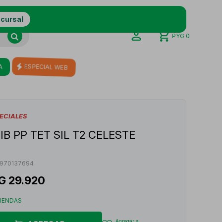
ucursal
PYG
0
A
ESPECIAL WEB
ECIALES
IB PP TET SIL T2 CELESTE
970137694
G
29.920
TIENDAS