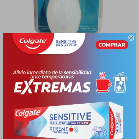

BABELITO ASPIRADOR NASAL R.70100
UNID
10000973-7793970701000
PYG
29.703
PYG
34.945
BABELITO ASPIRADOR NASAL R.70100 UNID
VER STOCK EN TIENDAS
Envíos