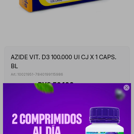
AZIDE VIT. D3 100.000 UI CJ X 1 CAPS.
BL
10021951-7840199115986
PYG
59.100
PYG
78.800

AZIDE VITAMINA D3 100000 U.I. - CAJA DE 1 CÁPSULA
BLANDA
VER STOCK EN TIENDAS
Envíos