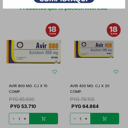
Productos que te pueden interesar
AVIR 800 MG. CJ X 10
AVIR 400 MG. CJ X 20
COMP.
COMP.
PYG
65.500
PYG
79.102
PYG
53.710
PYG
64.864
-
+
-
+