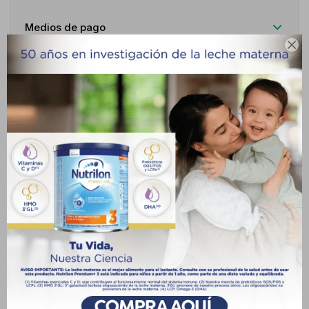
Medios de pago

Características
Receta
Venta libre
Descripción
INDICACIONES TRATAMIENTO DEL HERPES SIMPLE (DE
LOCALIZACIÓN CUTÁNEA, GENITAL, CONJUNTIVAL, ETC) Y DEL
HERPES ZOSTER. PROFILAXIS