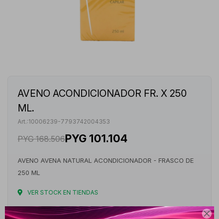
AVENO ACONDICIONADOR FR. X 250
ML.
10006239-7793742004353
PYG
101.104
PYG
168.506
AVENO AVENA NATURAL ACONDICIONADOR - FRASCO DE
250 ML
VER STOCK EN TIENDAS
Envíos
