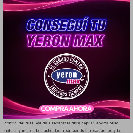
Cambios y Devoluciones
Medios de pago
Descripción
Acondicionador capilar formulado con extracto natural de avena,
diseñado para brindar suavidad y nutrición al cabello. Su textura
ligera facilita la aplicación y el desenredo, dejando el cabello
manejable y con un aspecto saludable. Indicado para todo tipo de
cabello, especialmente aquellos que requieren hidratación y
control del frizz. Ayuda a reparar la fibra capilar, aporta brillo
natural y mejora la elasticidad, reduciendo la resequedad y la