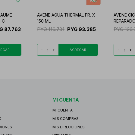
BAUME
AVENE AGUA THERMAL FR. X
AVENE CI
 C
150 ML.
REPARAD
G
87.763
PYG
116.731
PYG
93.385
PYG
126
-
+
-
+
MI CUENTA
MI CUENTA
O
MIS COMPRAS
CIONES
MIS DIRECCIONES