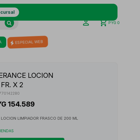
ucursal
PYG
0
A
ESPECIAL WEB
ERANCE LOCION
FR. X 2
770142280
YG
154.589
 LOCION LIMPIADOR FRASCO DE 200 ML
TIENDAS