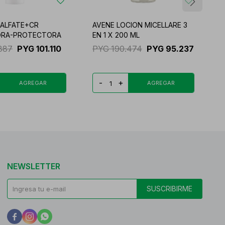
CALFATE+CR
AVENE LOCION MICELLARE 3
A
ORA-PROTECTORA
EN 1 X 200 ML
C
.387
PYG
101.110
PYG
190.474
PYG
95.237
-
+
NEWSLETTER
SUSCRIBIRME


