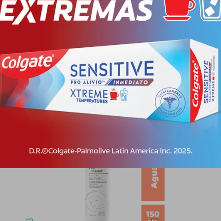
 e intolerantes. Para qué sirve: Limpia y desmaquilla suavemente rostro, 
gua Termal de Avène calmante, agentes limpiadores suaves de origen na
Productos que te pueden interesar