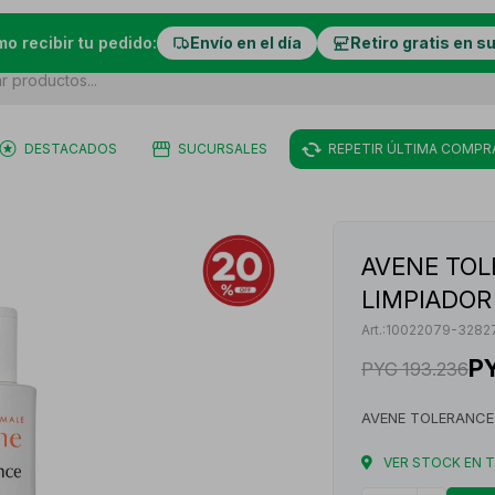
mo recibir tu pedido:
Envío en el día
Retiro gratis en s
DESTACADOS
SUCURSALES
REPETIR ÚLTIMA COMPR
AVENE TOL
LIMPIADOR 
10022079-3282
P
PYG
193.236
AVENE TOLERANCE
VER STOCK EN 