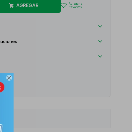
AGREGAR
luciones

e