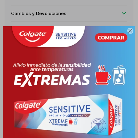
Cambios y Devoluciones
Medios de pago

Descripción
Spray solar de muy alta protección SPF50+, diseñado para la piel
sensible de los niños. Para qué sirve: Protege eficazmente contra
rayos UVA/UVB, resistente al agua, arena y sudor, previene daños
solares y mantiene la piel confortable. Composición: Sistema
fotoprotector patentado con filtros de amplio espectro,
provitamina E antioxidante, Agua Termal de Avène calmante,
fórmula sin perfume y alta tolerancia pediátrica.