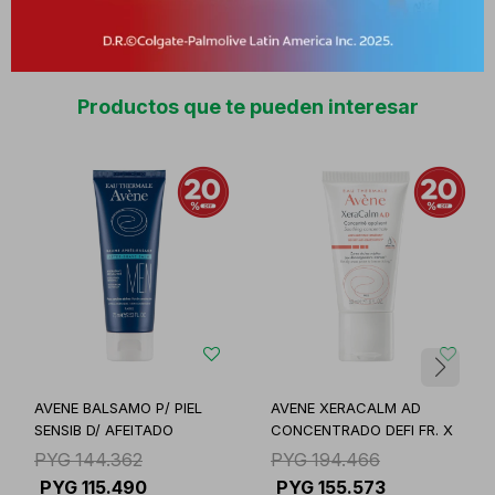
Productos que te pueden interesar
AVENE BALSAMO P/ PIEL
AVENE XERACALM AD
SENSIB D/ AFEITADO
CONCENTRADO DEFI FR. X
PYG
144.362
PYG
194.466
PYG
115.490
PYG
155.573