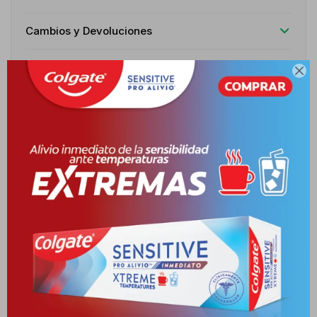
Cambios y Devoluciones
Medios de pago

Descripción
Espuma ligera y cremosa para el afeitado diario de pieles
sensibles. Para qué sirve: Facilita el deslizamiento de la cuchilla,
previene irritaciones, calma, hidrata y purifica reduciendo el
riesgo de proliferación bacteriana en microcortes. Composición:
Agua Termal de Avène con propiedades calmantes y
antiirritantes, glicerina hidratante, fórmula sin alcohol y de alta
tolerancia.