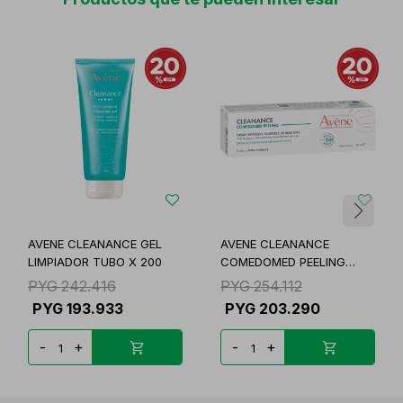
AVENE CLEANANCE GEL
AVENE CLEANANCE
LIMPIADOR TUBO X 200
COMEDOMED PEELING
40ML
PYG
242.416
PYG
254.112
PYG
193.933
PYG
203.290
-
+
-
+