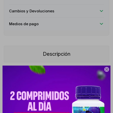
Cambios y Devoluciones
Medios de pago
Descripción

Un gel limpiador purificante con una espuma ligera para pieles
grasas y/o con tendencia acneica. Su fórmula, respetuosa con
las pieles sensibles, presenta una combinación única de activos
con un triple beneficio: una limpieza delicada gracias a una base
limpiadora suave, un efecto matificante proporcionado por el
Comedoclastin™, un activo vegetal derivado de las semillas del
cardo mariano con propiedades patentadas que reduce el