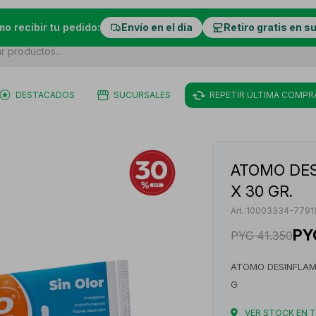
mo recibir tu pedido:
Envío en el día
Retiro gratis en s
DESTACADOS
SUCURSALES
REPETIR ÚLTIMA COMPR
ATOMO DES
X 30 GR.
10003334-7791
PY
PYG
41.350
ATOMO DESINFLAMA
G
VER STOCK EN 