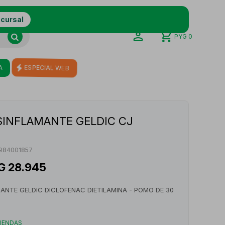
ucursal
PYG
0
A
ESPECIAL WEB
INFLAMANTE GELDIC CJ
984001857
G
28.945
NTE GELDIC DICLOFENAC DIETILAMINA - POMO DE 30
TIENDAS