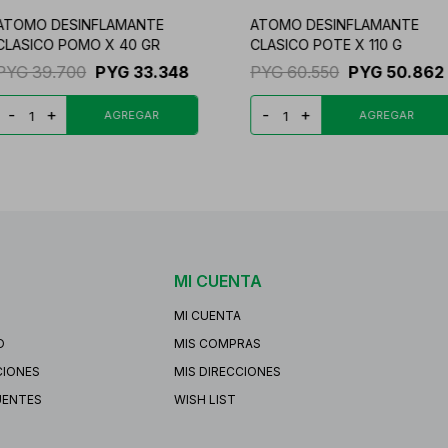
ATOMO DESINFLAMANTE
ATOMO DESINFLAMANTE
CLASICO POMO X 40 GR
CLASICO POTE X 110 G
PYG
39.700
PYG
33.348
PYG
60.550
PYG
50.862
-
+
-
+
MI CUENTA
MI CUENTA
O
MIS COMPRAS
CIONES
MIS DIRECCIONES
UENTES
WISH LIST