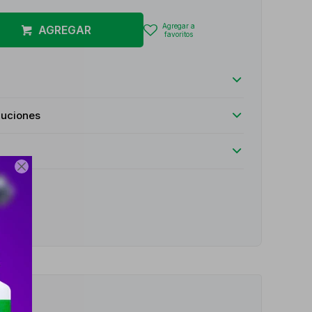
AGREGAR
luciones

e