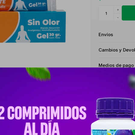
+
-
Envíos
Cambios y Devo
Medios de pago
Características
Receta
Venta libr
Descripción