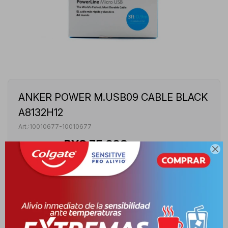
ANKER POWER M.USB09 CABLE BLACK
A8132H12
10010677-10010677
PYG
75.608
PYG
88.950

ANKER POWERLINE MICRO USB CABLE USB 0.9 M NEGRO
A8132H12 - CAJA DE 1 UNIDAD
VER STOCK EN TIENDAS
Envíos