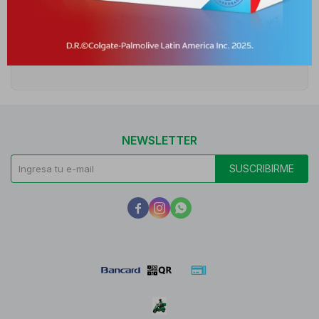
Características
Receta
Venta libre
NEWSLETTER
SUSCRIBIRME


