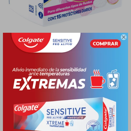

ALWAYS PD LINERS IT PAQ. X 15 UNID.
10006274-7501007499758
PYG
9.626
PYG
11.325
VER STOCK EN TIENDAS
Envíos
Cambios y Devoluciones
Medios de pago