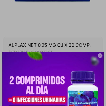
ALPLAX NET 0,25 MG CJ X 30 COMP.
10001587-7792183002904

PYG
62.597
PYG
74.520
ALPLAX NET ALPRAZOLAM 0,25 MG DOMPERIDONA
SIMETICONA - CAJA DE 30 COMPRIMIDOS
VER STOCK EN TIENDAS
Envíos