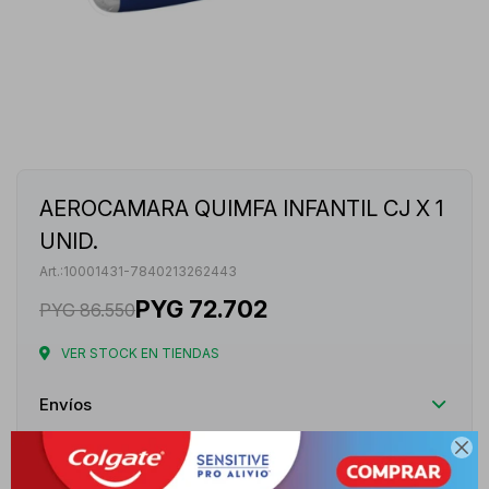
AEROCAMARA QUIMFA INFANTIL CJ X 1
UNID.
10001431-7840213262443
PYG
72.702
PYG
86.550
VER STOCK EN TIENDAS
Envíos

Cambios y Devoluciones