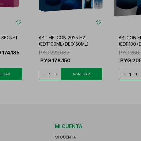
 SECRET
AB THE ICON 2025 H2
AB ICON E
(EDT100ML+DEO150ML)
(EDP100+
G
174.185
PYG
222.687
PYG
256.
PYG
178.150
PYG
20
-
+
-
+
MI CUENTA
MI CUENTA