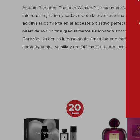
Antonio Banderas The Icon Woman Elixir es un perfume feme
intensa, magnética y seductora de la aclamada línea The 
adictiva la convierte en el accesorio olfativo perfecto pa
pirámide evoluciona gradualmente fusionando acordes floral
Corazón: Un centro intensamente femenino que combina el f
sándalo, benjuí, vainilla y un sutil matiz de caramelo.