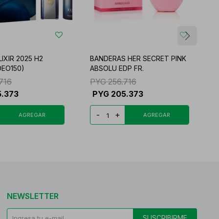
LIXIR 2025 H2
BANDERAS HER SECRET PINK
A
DEO150)
ABSOLU EDP FR.
W
716
PYG
256.716
5.373
PYG
205.373
-
+
NEWSLETTER
SUSCRIBIRME