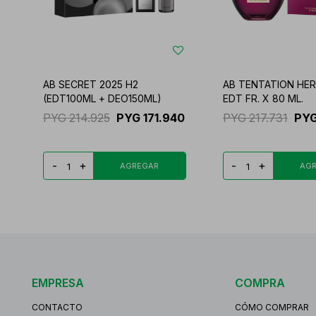
AB SECRET 2025 H2
AB TENTATION HER
(EDT100ML + DEO150ML)
EDT FR. X 80 ML.
PYG
214.925
PYG
171.940
PYG
217.731
PY
-
+
-
+
EMPRESA
COMPRA
CONTACTO
CÓMO COMPRAR