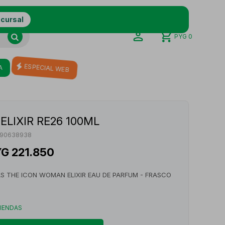
ucursal
PYG
0
A
ESPECIAL WEB
ELIXIR RE26 100ML
190638938
YG
221.850
S THE ICON WOMAN ELIXIR EAU DE PARFUM - FRASCO
TIENDAS