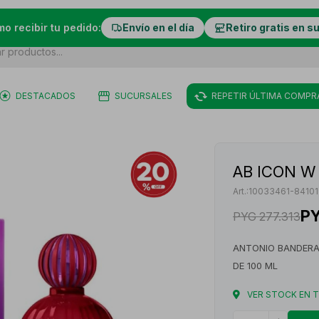
mo recibir tu pedido:
Envío en el día
Retiro gratis en s
DESTACADOS
SUCURSALES
REPETIR ÚLTIMA COMPR
AB ICON W 
10033461-8410
P
PYG
277.313
ANTONIO BANDERA
DE 100 ML
VER STOCK EN 