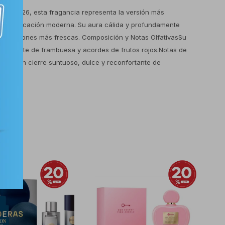
a en 2026, esta fragancia representa la versión más
 sofisticación moderna. Su aura cálida y profundamente
las estaciones más frescas. Composición y Notas OlfativasSu
y vibrante de frambuesa y acordes de frutos rojos.Notas de
ondo: Un cierre suntuoso, dulce y reconfortante de