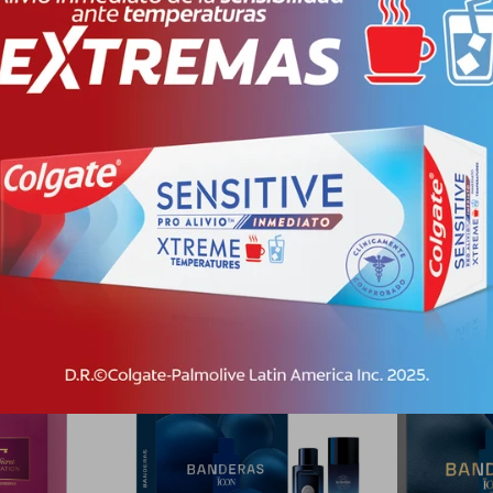
nino premium perteneciente a la familia olfativa ámbar floral. Lanzad
Icon.Funciona como una declaración de autenticidad, empoderamiento y
ra destacar en la noche, eventos formales, citas románticas o durante 
es, dulces y especiados:Notas de Salida: Una apertura jugosa, frutal 
rescor del jazmín con el toque picante de la pimienta rosa.Notas de F
Productos que te pueden interesar