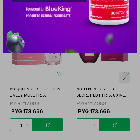
Productos que te pueden interesar
AB QUEEN OF SEDUCTION
AB TENTATION HER
LIVELY MUSE FR. X
SECRET EDT FR. X 80 ML.
PYG
217.083
PYG
217.083
PYG
173.666
PYG
173.666
-
+
-
+