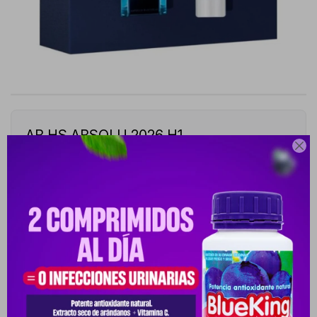
AB HS ABSOLU 2026 H1

EDP80ML+DEO150ML
10032907-10032907
Este artículo está agotado.