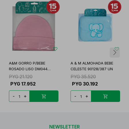
A&M GORRO P/BEBE
A & M ALMOHADA BEBE
ROSADO LISO DM044
CELESTE 90128/387 UN
90135
PYG
21.120
PYG
35.520
PYG
17.952
PYG
30.192
-
+
-
+
NEWSLETTER