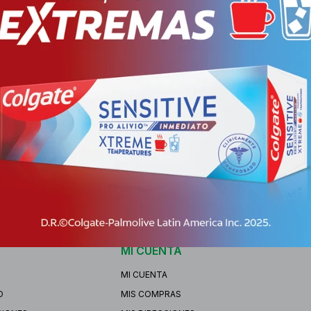
MAQ
PYG
13.393
MI CUENTA
MI CUENTA
O
MIS COMPRAS