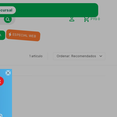
ucursal
PYG
0
ESPECIAL WEB
A
1 artículo
Recomendados
