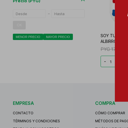
Precio
(PYG)
OK
SOY TU FAN 
MENOR PRECIO
MAYOR PRECIO
ALBIRROJA 3G
PYG
17.857
-
+
EMPRESA
COMPRA
CONTACTO
CÓMO COMPRAR
TÉRMINOS Y CONDICIONES
MÉTODOS DE PAG