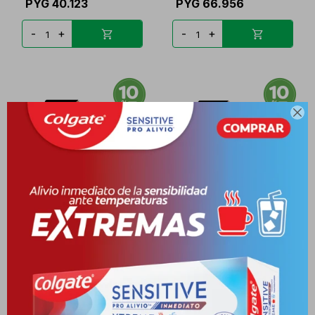
PYG
40.123
PYG
66.956
-
+
-
+

DURACELL PILA AAA 48PQ/
DURACELL PILA AA 48PQ/
X 2 UNID.
X 4 UNID.
PYG
25.986
PYG
44.581
PYG
23.387
PYG
40.123
-
+
-
+