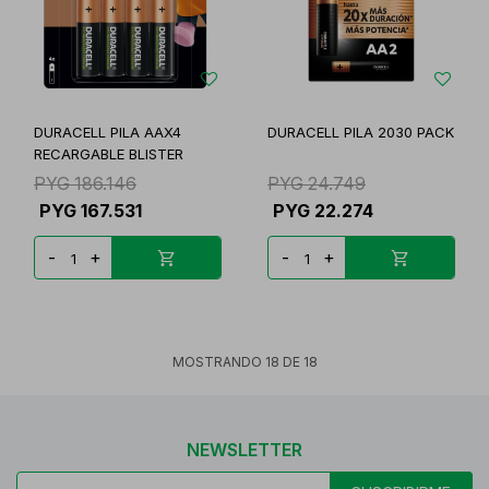
DURACELL PILA AAX4
DURACELL PILA 2030 PACK
RECARGABLE BLISTER
PYG
186.146
PYG
24.749
PYG
167.531
PYG
22.274
-
+
-
+
MOSTRANDO
18
DE
18
NEWSLETTER