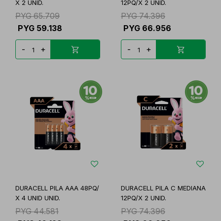
X 2 UNID.
12PQ/X 2 UNID.
PYG
65.709
PYG
74.396
PYG
59.138
PYG
66.956
-
+
-
+
DURACELL PILA AAA 48PQ/
DURACELL PILA C MEDIANA
X 4 UNID UNID.
12PQ/X 2 UNID.
PYG
44.581
PYG
74.396