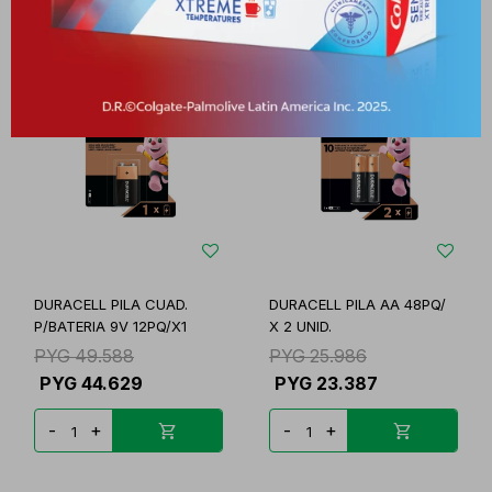
DURACELL PILA CUAD.
DURACELL PILA AA 48PQ/
P/BATERIA 9V 12PQ/X1
X 2 UNID.
PYG
49.588
PYG
25.986
PYG
44.629
PYG
23.387
-
+
-
+