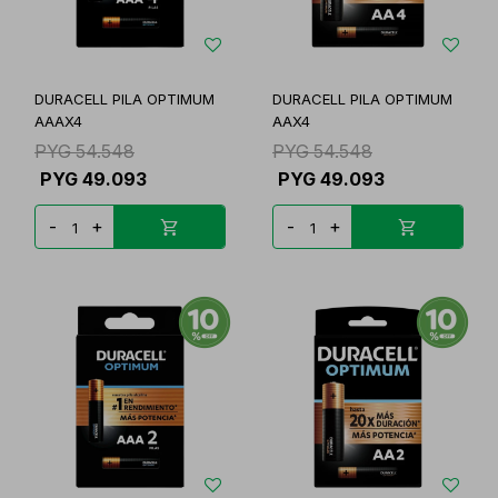
DURACELL PILA OPTIMUM
DURACELL PILA OPTIMUM
AAAX4
AAX4
PYG
54.548
PYG
54.548
PYG
49.093
PYG
49.093
-
+
-
+